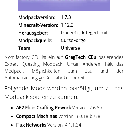
1.7.3
Modpackversion:
1.12.2
Minecraft-Version:
tracer4b, IntegerLimit_
Herausgeber:
CurseForge
Modpackquelle:
Universe
Team:
Nomifactory CEu ist ein auf
GregTech CEu
basierendes
Expert Questing Modpack. Unter Anderem hält das
Modpack Möglichkeiten zum Bau und der
Automatisierung großer Fabriken bereit.
Folgende Mods werden benötigt, um zu das
Modpack spielen zu können:
AE2 Fluid Crafting Rework
Version: 2.6.6-r
Compact Machines
Version: 3.0.18-b278
Flux Networks
Version: 4.1.1.34