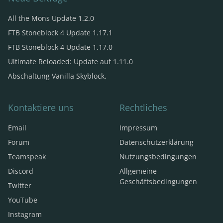
1 x Acacia Clock
(BiblioWoods ExtraBiomsXL Edition)
1 x Obsidian Pickaxe
(Tinkers’ Construct)
All the Mons Update 1.2.0
1 x Garden Soil
(Garden Core)
FTB Stoneblock 4 Update 1.17.1
16 x Ender Pearl
(Minecraft)
FTB Stoneblock 4 Update 1.17.0
1 x Personal Anchor
(Railcraft)
Ultimate Reloaded: Update auf 1.11.0
Abschaltung Vanilla Skyblock.
Kontaktiere uns
Rechtliches
Email
Impressum
Forum
Datenschutzerklärung
Teamspeak
Nutzungsbedingungen
Discord
Allgemeine
Geschäftsbedingungen
Twitter
YouTube
Instagram