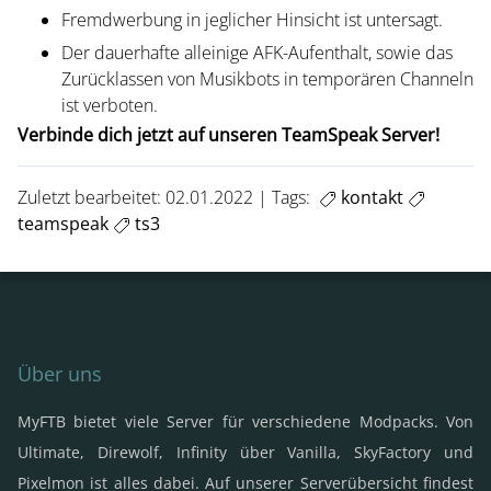
Fremdwerbung in jeglicher Hinsicht ist untersagt.
Der dauerhafte alleinige AFK-Aufenthalt, sowie das
Zurücklassen von Musikbots in temporären Channeln
ist verboten.
Verbinde dich jetzt auf unseren TeamSpeak Server!
Zuletzt bearbeitet: 02.01.2022
Tags:
kontakt
teamspeak
ts3
Über uns
MyFTB bietet viele Server für verschiedene Modpacks. Von
Ultimate, Direwolf, Infinity über Vanilla, SkyFactory und
Pixelmon ist alles dabei. Auf unserer Serverübersicht findest