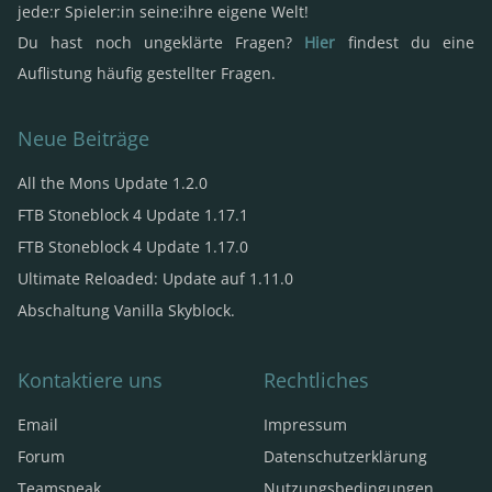
jede:r Spieler:in seine:ihre eigene Welt!
1 x Tool Belt
(Tool Belt)
Dimension Enscriber
(RFTools Dimensions , Grund:
1 x Jewelled Key
(Treasure2!)
16 x Cheeseburger
(XL Food Mod)
Du hast noch ungeklärte Fragen?
Hier
findest du eine
RFTools Welten können nur bei Anfrage von
32 x Kebab
(XL Food Mod)
1x Satchel (Resonant) (Thermal Expansion)
Moderatoren erstellt werden)
Auflistung häufig gestellter Fragen.
Dimension Editor
(RFTools Dimensions , Grund:
RFTools Welten können nur bei Anfrage von
Neue Beiträge
Moderatoren erstellt werden)
All the Mons Update 1.2.0
FTB Stoneblock 4 Update 1.17.1
FTB Stoneblock 4 Update 1.17.0
Ultimate Reloaded: Update auf 1.11.0
Abschaltung Vanilla Skyblock.
Kontaktiere uns
Rechtliches
Email
Impressum
Forum
Datenschutzerklärung
Teamspeak
Nutzungsbedingungen