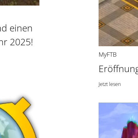
d einen
hr 2025!
MyFTB
Eröffnung
Jetzt lesen