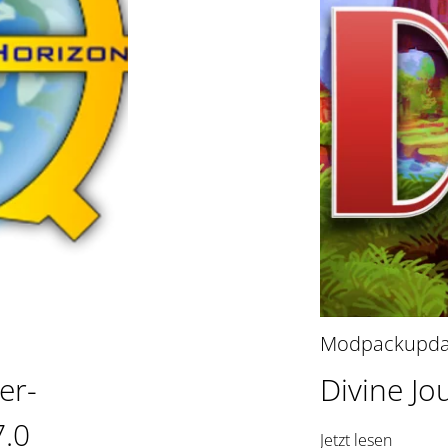
Modpackupda
er-
Divine Jo
7.0
Jetzt lesen