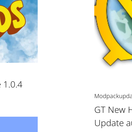
 1.0.4
Modpackupda
GT New H
Update au