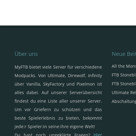
Über uns
Neue Bei
All the Mon
MyFTB bietet viele Server für verschiedene
FTB Stonebl
Modpacks. Von Ultimate, Direwolf, Infinity
FTB Stonebl
über Vanilla, SkyFactory und Pixelmon ist
alles dabei. Auf unserer Serverübersicht
Ultimate Re
findest du eine Liste aller unserer Server.
Abschaltung
Um vor Griefern zu schützen und das
beste Spielerlebnis zu bieten, bekommt
jede:r Spieler:in seine:ihre eigene Welt!
Du hast noch ungeklärte Fragen?
Hier