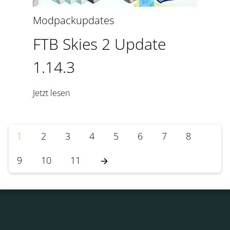
Modpackupdates
FTB Skies 2 Update
1.14.3
Jetzt lesen
1
2
3
4
5
6
7
8
9
10
11