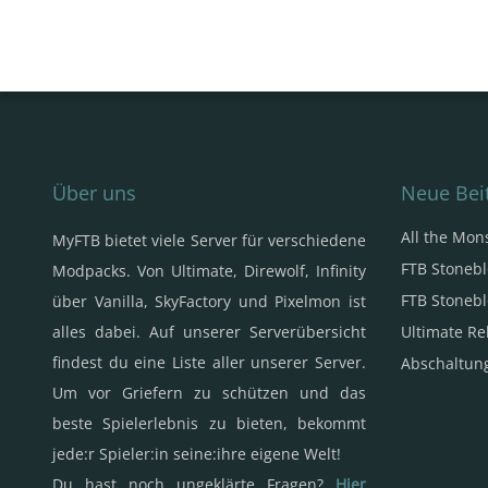
Über uns
Neue Bei
All the Mon
MyFTB bietet viele Server für verschiedene
FTB Stonebl
Modpacks. Von Ultimate, Direwolf, Infinity
FTB Stonebl
über Vanilla, SkyFactory und Pixelmon ist
alles dabei. Auf unserer Serverübersicht
Ultimate Re
findest du eine Liste aller unserer Server.
Abschaltung
Um vor Griefern zu schützen und das
beste Spielerlebnis zu bieten, bekommt
jede:r Spieler:in seine:ihre eigene Welt!
Du hast noch ungeklärte Fragen?
Hier