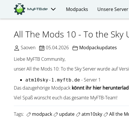
Modpacks
Unsere Server
All The Mods 10 - To the Sky 
Saoven
05.04.2026
Modpackupdates
Liebe MyFTB Community,
unser All the Mods 10: To the Sky Server wurde auf Ver
- Server 1
atm10sky-1.myftb.de
Das dazugehörige Modpack
könnt ihr hier herunterla
Viel Spaß wünscht euch das gesamte MyFTB-Team!
Tags:
modpack
update
atm10sky
All the M