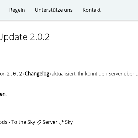
Regeln
Unterstütze uns
Kontakt
Update 2.0.2
sion
(
Changelog
) aktualisiert. Ihr könnt den Server über
2.0.2
den
.
ods - To the Sky
Server
Sky