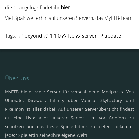
die Changelogs findet ihr
hier
Viel Spaß weiterhin auf unseren Servern, das MyFTB-Team.
Tags:
beyond
1.1.0
ftb
server
update
Über uns
MyFTB bietet viele Server für verschiedene Modpacks. Von
Ultimate, Direwolf, Infinity über Vanilla, SkyFactory und
Pixelmon ist alles dabei. Auf unserer Serverübersicht findest
du eine Liste aller unserer Server. Um vor Griefern zu
schützen und das beste Spielerlebnis zu bieten, bekommt
jede:r Spieler:in seine:ihre eigene Welt!