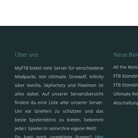
Über uns
Neue Bei
All the Mon
MyFTB bietet viele Server für verschiedene
FTB Stonebl
Modpacks. Von Ultimate, Direwolf, Infinity
FTB Stonebl
über Vanilla, SkyFactory und Pixelmon ist
alles dabei. Auf unserer Serverübersicht
Ultimate Re
findest du eine Liste aller unserer Server.
Abschaltung
Um vor Griefern zu schützen und das
beste Spielerlebnis zu bieten, bekommt
jede:r Spieler:in seine:ihre eigene Welt!
Du hast noch ungeklärte Fragen?
Hier