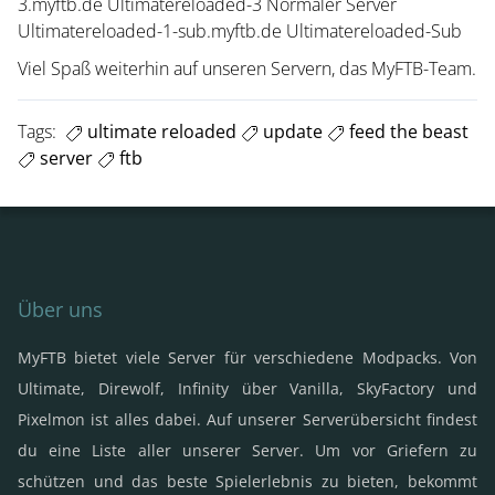
3.myftb.de Ultimatereloaded-3 Normaler Server
Ultimatereloaded-1-sub.myftb.de Ultimatereloaded-Sub
Viel Spaß weiterhin auf unseren Servern, das MyFTB-Team.
Tags:
ultimate reloaded
update
feed the beast
server
ftb
Über uns
MyFTB bietet viele Server für verschiedene Modpacks. Von
Ultimate, Direwolf, Infinity über Vanilla, SkyFactory und
Pixelmon ist alles dabei. Auf unserer Serverübersicht findest
du eine Liste aller unserer Server. Um vor Griefern zu
schützen und das beste Spielerlebnis zu bieten, bekommt