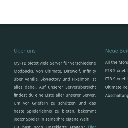
Über uns
Neue Bei
All the Mon
MyFTB bietet viele Server für verschiedene
FTB Stonebl
Modpacks. Von Ultimate, Direwolf, Infinity
FTB Stonebl
über Vanilla, SkyFactory und Pixelmon ist
alles dabei. Auf unserer Serverübersicht
Ultimate Re
findest du eine Liste aller unserer Server.
Abschaltung
Um vor Griefern zu schützen und das
beste Spielerlebnis zu bieten, bekommt
jede:r Spieler:in seine:ihre eigene Welt!
Du hast noch ungeklärte Fragen?
Hier