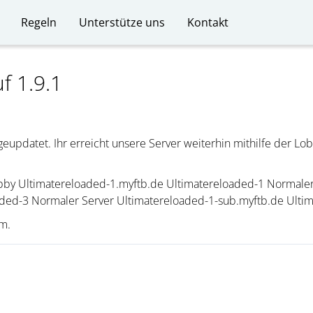
Regeln
Unterstütze uns
Kontakt
f 1.9.1
eupdatet. Ihr erreicht unsere Server weiterhin mithilfe der Lo
bby Ultimatereloaded-1.myftb.de Ultimatereloaded-1 Normaler
oaded-3 Normaler Server Ultimatereloaded-1-sub.myftb.de Ulti
am.