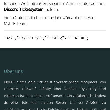
für einen Weltentransfer bei einem Administrator oder im
Discord Ticketsystem
melden.
einen Guten Rutsch ins neue Jahr wünscht euch Euer
MyFTB-Team
Tags:
skyfactory 4
server
abschaltung
Über uns
MyFTB bietet viele Server für verschiedene Modpacks. Von
Ultimate, Direwolf, Infinity über Vanilla, SkyFactory und
Pixelmon ist alles dabei. Auf unserer Serverübersicht findest
du eine Liste aller unserer Server. Um vor Griefern zu
schützen und das beste Spielerlebnis zu bieten, bekommt