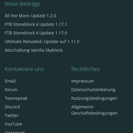
Neue Beiträge
Wireless Tracker (Wireless Redstone, Grund:
Bugusing)
All the Mons Update 1.2.0
Gravity Gun (Gravity Gun, Grund: Griefing)
FTB Stoneblock 4 Update 1.17.1
Gravity Gun (Supercharged) (Gravity Gun, Grund:
FTB Stoneblock 4 Update 1.17.0
Griefing)
Ultimate Reloaded: Update auf 1.11.0
Soul Cage (VIP-Kit)
deaktiviert
Abschaltung Vanilla Skyblock.
Soul Forge (VIP-Kit)
deaktiviert
Safari Net Laucher (MineFactory Reloaded, Grund:
Kontaktiere uns
Rechtliches
Bugusing)
Email
Impressum
World Anchor (VIP-Kit)
deaktiviert
Forum
Datenschutzerklärung
Teamspeak
Nutzungsbedingungen
Discord
Allgemeine
Geschäftsbedingungen
Twitter
YouTube
Instagram